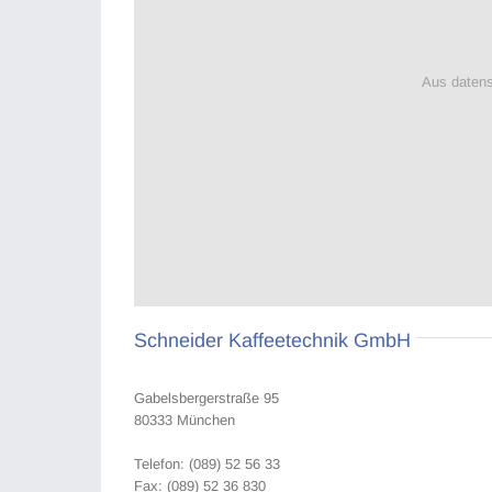
Aus datens
Schneider Kaffeetechnik GmbH
Gabelsbergerstraße 95
80333 München
Telefon: (089) 52 56 33
Fax: (089) 52 36 830