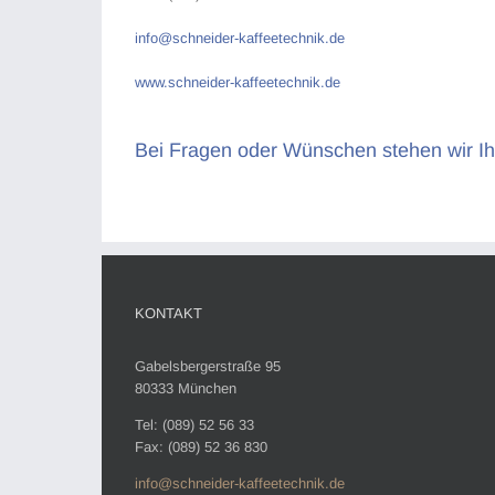
info@schneider-kaffeetechnik.de
www.schneider-kaffeetechnik.de
Bei Fragen oder Wünschen stehen wir I
KONTAKT
Gabelsbergerstraße 95
80333 München
Tel: (089) 52 56 33
Fax: (089) 52 36 830
info@schneider-kaffeetechnik.de