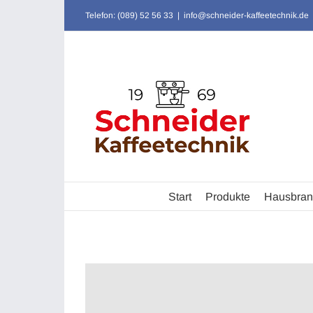
Zum
Telefon: (089) 52 56 33
|
info@schneider-kaffeetechnik.de
Inhalt
springen
Start
Produkte
Hausbran